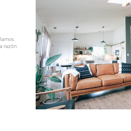
eñamos
sa razón