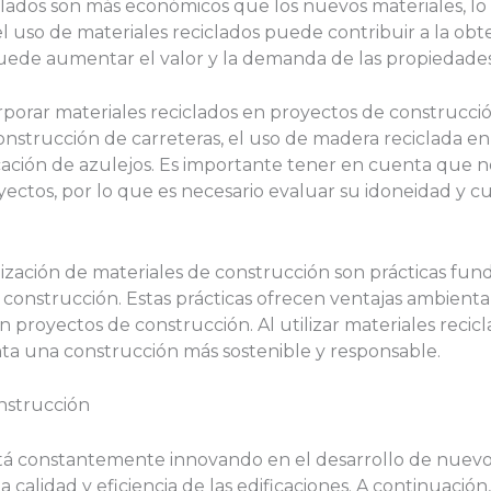
clados son más económicos que los nuevos materiales, l
l uso de materiales reciclados puede contribuir a la obt
puede aumentar el valor y la demanda de las propiedades
rporar materiales reciclados en proyectos de construcci
onstrucción de carreteras, el uso de madera reciclada en
icación de azulejos. Es importante tener en cuenta que n
ectos, por lo que es necesario evaluar su idoneidad y c
tilización de materiales de construcción son prácticas f
la construcción. Estas prácticas ofrecen ventajas ambien
 proyectos de construcción. Al utilizar materiales recicl
ta una construcción más sostenible y responsable.
nstrucción
stá constantemente innovando en el desarrollo de nuevos
calidad y eficiencia de las edificaciones. A continuación