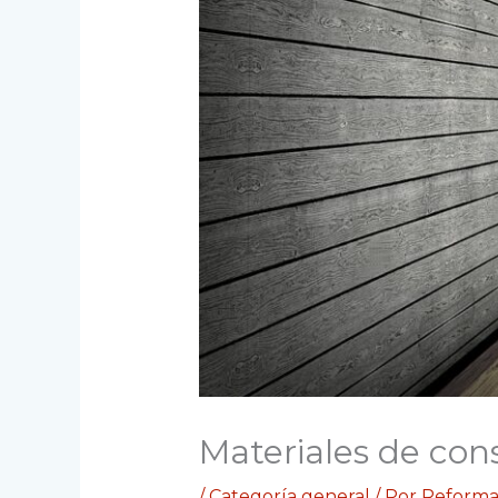
Materiales de con
/
Categoría general
/ Por
Reforma